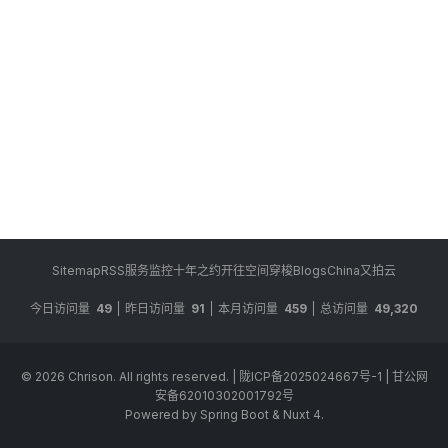
Sitemap
RSS
服务监控
十年之约
开往
空间穿梭
BlogsChina
又拍云
今日访问量
49
昨日访问量
91
本月访问量
459
总访问量
49,320
© 2026
Chrison
. All rights reserved.
|
陇ICP备2025024667号-1
|
甘公网
安备62010302001792号
Powered by Spring Boot & Nuxt 4.