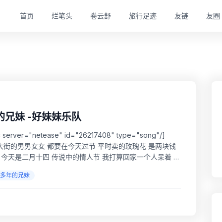
首页
烂笔头
卷云舒
旅行足迹
友链
友圈
兄妹 -好妹妹乐队
rver="netease" id="26217408" type="song"/]
节 满大街的男男女女 都要在今天过节 平时卖的玫瑰花 是两块钱
 今天是二月十四 传说中的情人节 我打算回家一个人呆着 没
散多年的兄妹