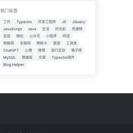
热门标签
工作
Typecho
开发工程师
JS
JQuery
JavaScript
Java
生活
时光机
热搜榜
说说
微信
公众号
小程序
碎语
物联网
车联网
物联卡
旅游
工具类
ChatGPT
心情
微博
旅行足迹
嗓子疼
MySQL
数据库
文章
Typecho插件
Blog Helper