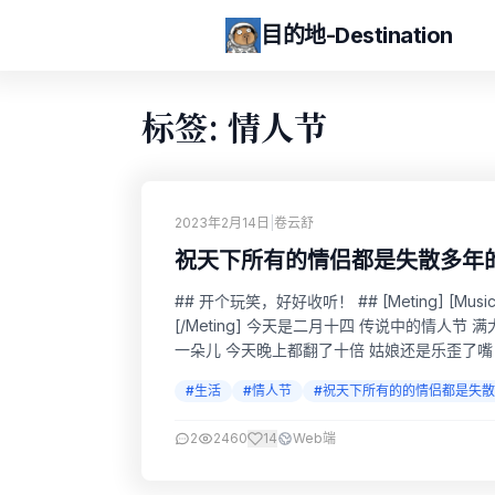
目的地-Destination
标签: 情人节
2023年2月14日
|
卷云舒
祝天下所有的情侣都是失散多年的
## 开个玩笑，好好收听！ ## [Meting] [Music se
[/Meting] 今天是二月十四 传说中的情人
一朵儿 今天晚上都翻了十倍 姑娘还是乐歪了嘴
事儿看书吃泡面 可有个SB在QQ...
#生活
#情人节
#祝天下所有的的情侣都是失
2
2460
14
Web端