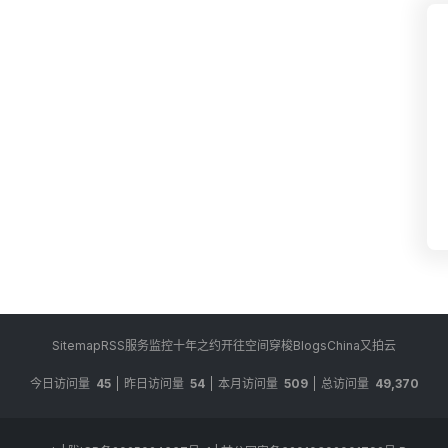
Sitemap
RSS
服务监控
十年之约
开往
空间穿梭
BlogsChina
又拍云
今日访问量
45
昨日访问量
54
本月访问量
509
总访问量
49,370