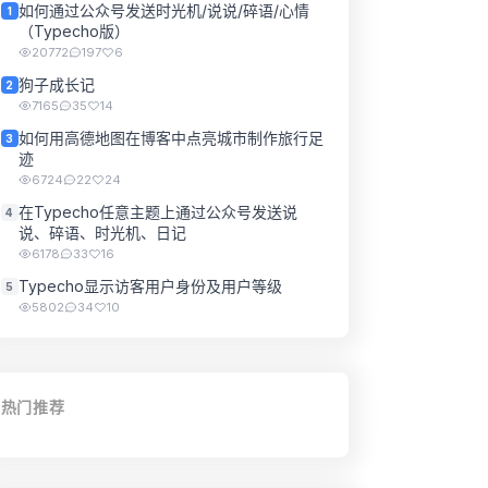
如何通过公众号发送时光机/说说/碎语/心情
1
（Typecho版）
20772
197
6
狗子成长记
2
7165
35
14
如何用高德地图在博客中点亮城市制作旅行足
3
迹
6724
22
24
在Typecho任意主题上通过公众号发送说
4
说、碎语、时光机、日记
6178
33
16
Typecho显示访客用户身份及用户等级
5
5802
34
10
热门推荐