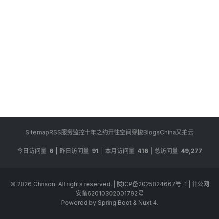
Sitemap
RSS
服务监控
十年之约
开往
空间穿梭
BlogsChina
又拍云
今日访问量
6
昨日访问量
91
本月访问量
416
总访问量
49,277
© 2026
Chrison
. All rights reserved.
|
陇ICP备2025024667号-1
|
甘公网
安备62010302001792号
Powered by Spring Boot & Nuxt 4.