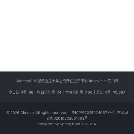
Sitemap
RSS
服务监控
十年之约
开往
空间穿梭
BlogsChina
又拍云
今日访问量
66
昨日访问量
74
本月访问量
706
总访问量
49,567
© 2026
Chrison
. All rights reserved.
|
陇ICP备2025024667号-1
|
甘公网
安备62010302001792号
Powered by Spring Boot & Nuxt 4.