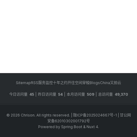
Sitemap
RSS
服务监控
十年之约
开往
空间穿梭
BlogsChina
又拍云
今日访问量
45
昨日访问量
54
本月访问量
509
总访问量
49,370
© 2026
Chrison
. All rights reserved.
|
陇ICP备2025024667号-1
|
甘公网
安备62010302001792号
Powered by Spring Boot & Nuxt 4.