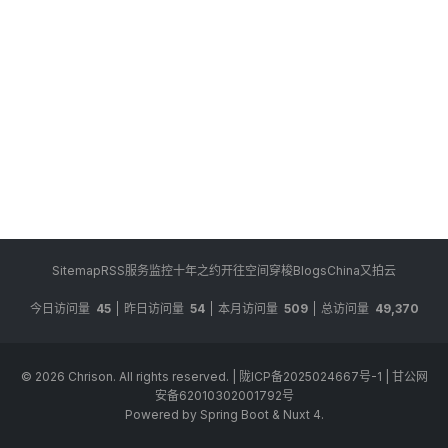
Sitemap
RSS
服务监控
十年之约
开往
空间穿梭
BlogsChina
又拍云
今日访问量
45
昨日访问量
54
本月访问量
509
总访问量
49,370
© 2026
Chrison
. All rights reserved.
|
陇ICP备2025024667号-1
|
甘公网
安备62010302001792号
Powered by Spring Boot & Nuxt 4.