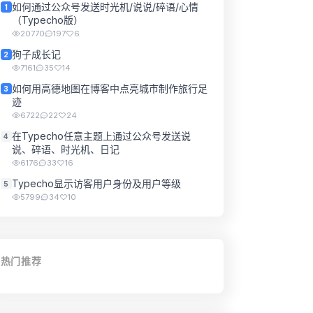
如何通过公众号发送时光机/说说/碎语/心情
1
（Typecho版）
20770
197
6
狗子成长记
2
7161
35
14
如何用高德地图在博客中点亮城市制作旅行足
3
迹
6722
22
24
在Typecho任意主题上通过公众号发送说
4
说、碎语、时光机、日记
6176
33
16
Typecho显示访客用户身份及用户等级
5
5799
34
10
热门推荐