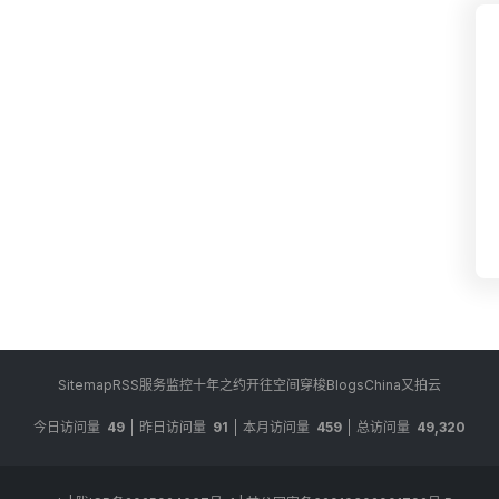
Sitemap
RSS
服务监控
十年之约
开往
空间穿梭
BlogsChina
又拍云
今日访问量
49
昨日访问量
91
本月访问量
459
总访问量
49,320