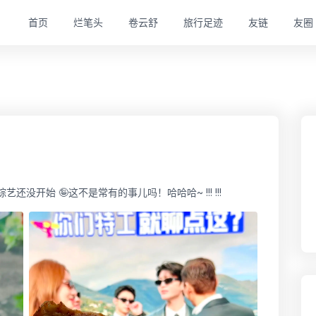
首页
烂笔头
卷云舒
旅行足迹
友链
友圈
还没开始 🤪这不是常有的事儿吗！哈哈哈~ !!! !!!