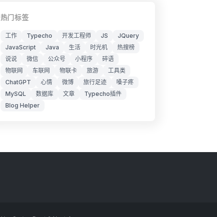
热门标签
工作
Typecho
开发工程师
JS
JQuery
JavaScript
Java
生活
时光机
热搜榜
说说
微信
公众号
小程序
碎语
物联网
车联网
物联卡
旅游
工具类
ChatGPT
心情
微博
旅行足迹
嗓子疼
MySQL
数据库
文章
Typecho插件
Blog Helper