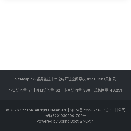
Sitemap
RSS
服务监控
十年之约
开往
空间穿梭
BlogsChina
又拍云
今日访问量
71
昨日访问量
62
本月访问量
390
总访问量
49,251
© 2026
Chrison
. All rights reserved.
|
陇ICP备2025024667号-1
|
甘公网
安备62010302001792号
Powered by Spring Boot & Nuxt 4.