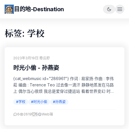
目的地-Destination
标签: 学校
2023年3月19日
|
卷云舒
时光小偷 - 孙燕姿
{cat_webmusic id="286961"} 作词 : 易家扬 作曲 : 李伟
菘 编曲 : Terence Teo 过去像一滴汗 静静地蒸发在马路
上 偶尔当心很烦 我总是爱穿过捷运站 看着世界变幻 时光
像小偷 拿走眼泪 从不同的地方 也许吧 泪滴在琴上 所以我
#学校
#时光小偷
#孙燕姿
有了歌能唱 回忆很美 未来很慢 我的故事 因此写到一半 风
吹着 我跑向远方 我知道 爱也甜也酸 人要学会 停止流浪
6
2619
5
Web端
我也一样 过去像...