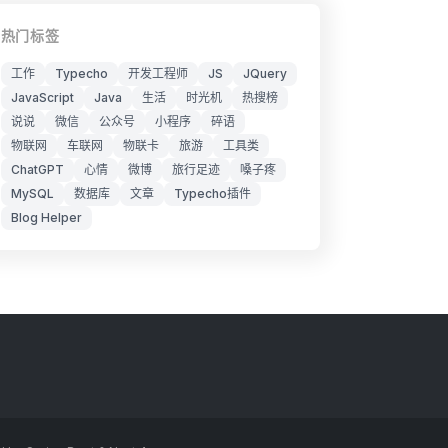
热门标签
工作
Typecho
开发工程师
JS
JQuery
JavaScript
Java
生活
时光机
热搜榜
说说
微信
公众号
小程序
碎语
物联网
车联网
物联卡
旅游
工具类
ChatGPT
心情
微博
旅行足迹
嗓子疼
MySQL
数据库
文章
Typecho插件
Blog Helper