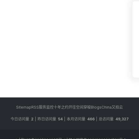
Sitemap
RSS
服务监控
十年之约
开往
空间穿梭
BlogsChina
又拍云
今日访问量
2
昨日访问量
54
本月访问量
466
总访问量
49,327