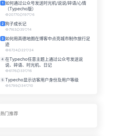
如何通过公众号发送时光机/说说/碎语/心情
1
（Typecho版）
20770
197
6
狗子成长记
2
7163
35
14
如何用高德地图在博客中点亮城市制作旅行足
3
迹
6724
22
24
在Typecho任意主题上通过公众号发送说
4
说、碎语、时光机、日记
6176
33
16
Typecho显示访客用户身份及用户等级
5
5799
34
10
热门推荐