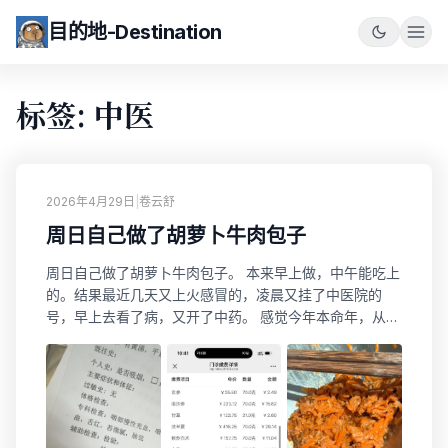
目的地-Destination
标签: 中医
2026年4月29日
|
卷云舒
周日自己做了胡萝卜牛肉包子
周日自己做了胡萝卜牛肉包子。 本来早上做，中午能吃上
的。结果最近几天又上火感冒的，凌晨又挂了中医院的
号，早上去看了病，又开了中药。 感觉今年本命年，从过
年开始，每天都在吃药。一直有火。果然是九紫离火＋双
火造成的？！ 下午回家赶紧发面，包包子。这样每天早
上，到公司，带俩包子就行了。 感觉这次包的包子有进步
啊，这个褶子很明显啊。 香啊~ !!! !!!