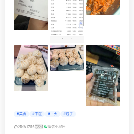
#美食
#中医
#上火
#包子
25
1756
24
微信小程序