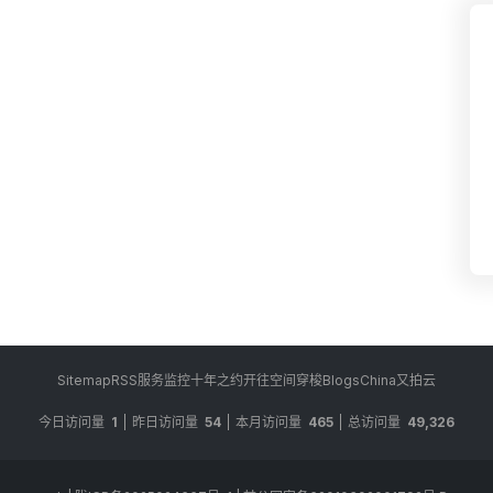
Sitemap
RSS
服务监控
十年之约
开往
空间穿梭
BlogsChina
又拍云
今日访问量
1
昨日访问量
54
本月访问量
465
总访问量
49,326