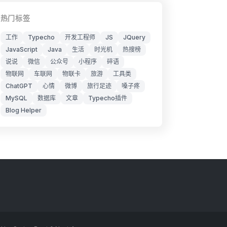
热门标签
工作
Typecho
开发工程师
JS
JQuery
JavaScript
Java
生活
时光机
热搜榜
说说
微信
公众号
小程序
碎语
物联网
车联网
物联卡
旅游
工具类
ChatGPT
心情
微博
旅行足迹
嗓子疼
MySQL
数据库
文章
Typecho插件
Blog Helper