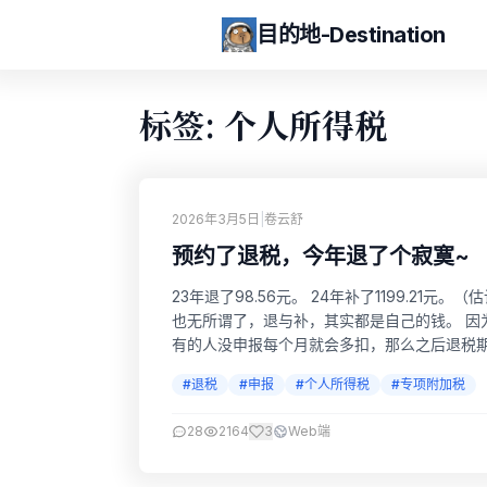
目的地-Destination
标签: 个人所得税
2026年3月5日
|
卷云舒
预约了退税，今年退了个寂寞~
23年退了98.56元。 24年补了1199.21
也无所谓了，退与补，其实都是自己的钱。 因
有的人没申报每个月就会多扣，那么之后退税
哈哈。有财务会计的老铁，可以指正。哈哈哈
#退税
#申报
#个人所得税
#专项附加税
28
2164
3
Web端