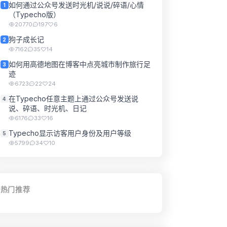
如何通过公众号发送时光机/说说/碎语/心情
1
（Typecho版）
20770
197
6
狗子成长记
2
7162
35
14
如何用高德地图在博客中点亮城市制作旅行足
3
迹
6723
22
24
在Typecho任意主题上通过公众号发送说
4
说、碎语、时光机、日记
6176
33
16
Typecho显示访客用户身份及用户等级
5
5799
34
10
热门推荐