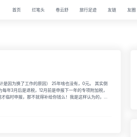
首页
烂笔头
卷云舒
旅行足迹
友链
友圈
元。（估计是因为换了工作的原因） 25年啥也没有，0元。 其实倒
为每年3月后是退税，12月前是申报下一年的专项附加税，
期才临时申报，那不就得补给你钱么！我是这样认为的，哈
