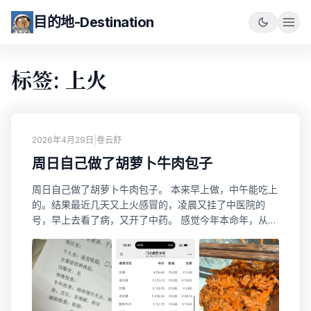
目的地-Destination
标签: 上火
2026年4月29日
|
卷云舒
周日自己做了胡萝卜牛肉包子
周日自己做了胡萝卜牛肉包子。 本来早上做，中午能吃上
的。结果最近几天又上火感冒的，凌晨又挂了中医院的
号，早上去看了病，又开了中药。 感觉今年本命年，从过
年开始，每天都在吃药。一直有火。果然是九紫离火＋双
火造成的？！ 下午回家赶紧发面，包包子。这样每天早
上，到公司，带俩包子就行了。 感觉这次包的包子有进步
啊，这个褶子很明显啊。 香啊~ !!! !!!