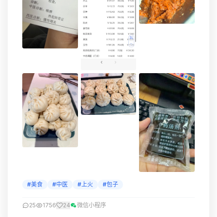
#美食
#中医
#上火
#包子
25
1756
24
微信小程序