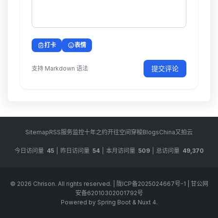
打卡
表情
提交评论
支持 Markdown 语法
Sitemap
RSS
服务监控
十年之约
开往
空间穿梭
BlogsChina
又拍云
今日访问量
45
昨日访问量
54
本月访问量
509
总访问量
49,370
© 2026
Chrison
. All rights reserved.
|
陇ICP备2025024667号-1
|
甘公网
安备62010302001792号
Powered by Spring Boot & Nuxt 4.