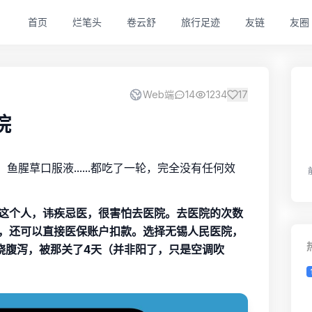
首页
烂笔头
卷云舒
旅行足迹
友链
友圈
Web端
14
1234
17
院
鱼腥草口服液......都吃了一轮，完全没有任何效
这个人，讳疾忌医，很害怕去医院。去医院的次数
，还可以直接医保账户扣款。选择无锡人民医院，
烧腹泻，被那关了4天（并非阳了，只是空调吹