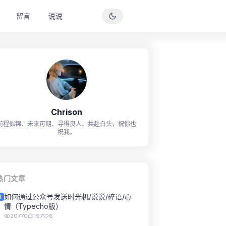
留言
说说
Chrison
前程似锦、未来可期、寻得良人、共赴白头，祝你也
祝我。
热门文章
如何通过公众号发送时光机/说说/碎语/心
1
情（Typecho版）
20770
197
6