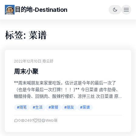
目的地-Destination
标签: 菜谱
2022年12月10日
|
卷云舒
周末小聚
**周末喊朋友来家里吃饭，估计这是今年的最后一次了
（也是今年最后一次打牌！！！)** 今日菜谱 卤牛肋骨、
糖醋排骨、回锅肉、酸辣柠檬虾、凉拌三丝 次日菜谱 原
汤牛肉面
#随笔
#生活
#聚餐
#朋友
#菜谱
0
2491
12
Web端