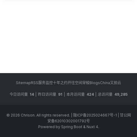
Sitemap
RSS
服务监控
十年之约
开往
空间穿梭
BlogsChina
又拍云
今日访问量
14
昨日访问量
91
本月访问量
424
总访问量
49,285
© 2026
Chrison
. All rights reserved.
|
陇ICP备2025024667号-1
|
甘公网
安备62010302001792号
Powered by Spring Boot & Nuxt 4.