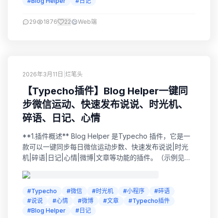
#Blog Helper
#日记
29
1876
22
Web端
2026年3月11日
|
烂笔头
【Typecho插件】Blog Helper一键同
步微信运动、快速发布说说、时光机、
碎语、日记、心情
**1.插件概述** Blog Helper 是Typecho 插件，它是一
款可以一键同步每日微信运动步数、快速发布说说|时光
机|碎语|日记|心情|微博|文章等功能的插件。（示例见右
侧边栏“微信运动”模块） 2.前言 其实关于用微信发“说说”
这个功能，我几年前就参考过其他博友的文章，也捣鼓过
很多种玩法及方式，文章就发布过三篇（可查看下面历史
#Typecho
#微信
#时光机
#小程序
#碎语
文章）。后期基本一直就是用公众号发布文章。 然后去年
#说说
#心情
#微博
#文章
#Typecho插件
开始，...
#Blog Helper
#日记