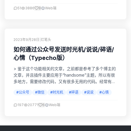
51
3886
8
Web端
2023年9月28日
|
烂笔头
如何通过公众号发送时光机/说说/碎语/
心情（Typecho版）
> 鉴于这个功能相关的文章，之前都是参考了多个博主的
文章，并且插件主要应用于“handsome”主题，所以有很
多地方，需要修改代码，又有很多无用的代码。经常有网
友会遇到各种各样的问题，无奈。。。所以我把代码全部
#公众号
#微信
#时光机
#碎语
#说说
#心情
重写了。。。直接按下面步骤即可，无需修改代码！ 申请
微信公众号 我这里用的微信测试公众号，申请简单，如果
197
20771
6
Web端
没有其他特殊需求，够用了。传送门：测试公众号 安装时
光机 下载压缩包Times_1，传...