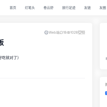
首页
烂笔头
卷云舒
旅行足迹
友链
友圈
Web端
18
1028
10
饭
好吃就对了）