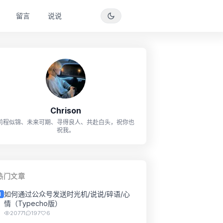
留言
说说
Chrison
前程似锦、未来可期、寻得良人、共赴白头，祝你也
祝我。
热门文章
如何通过公众号发送时光机/说说/碎语/心
1
情（Typecho版）
20771
197
6