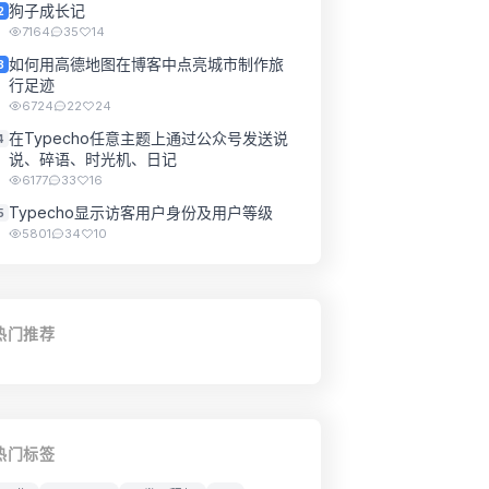
狗子成长记
2
7164
35
14
如何用高德地图在博客中点亮城市制作旅
3
行足迹
6724
22
24
在Typecho任意主题上通过公众号发送说
4
说、碎语、时光机、日记
6177
33
16
Typecho显示访客用户身份及用户等级
5
5801
34
10
热门推荐
热门标签